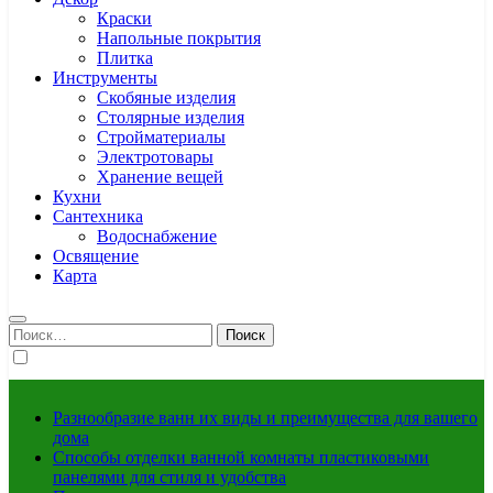
Краски
Напольные покрытия
Плитка
Инструменты
Скобяные изделия
Столярные изделия
Стройматериалы
Электротовары
Хранение вещей
Кухни
Сантехника
Водоснабжение
Освящение
Карта
Найти:
Разнообразие ванн их виды и преимущества для вашего
дома
Способы отделки ванной комнаты пластиковыми
панелями для стиля и удобства