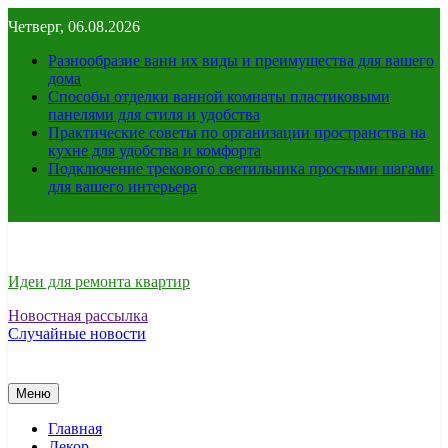
Перейти
Четверг, 06.08.2026
к
содержимому
Разнообразие ванн их виды и преимущества для вашего
дома
Способы отделки ванной комнаты пластиковыми
панелями для стиля и удобства
Практические советы по организации пространства на
кухне для удобства и комфорта
Подключение трекового светильника простыми шагами
для вашего интерьера
Идеи для ремонта квартир
Новостная рассылка
Случайные новости
Меню
Главная
Декор