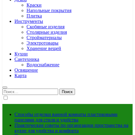
Краски
Напольные покрытия
Плитка
Инструменты
Скобяные изделия
Столярные изделия
Стройматериалы
Электротовары
Хранение вещей
Кухни
Сантехника
Водоснабжение
Освящение
Карта
Найти:
Способы отделки ванной комнаты пластиковыми
панелями для стиля и удобства
Практические советы по организации пространства на
кухне для удобства и комфорта