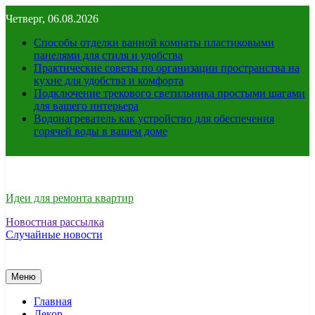
Перейти
Четверг, 06.08.2026
к
содержимому
Способы отделки ванной комнаты пластиковыми
панелями для стиля и удобства
Практические советы по организации пространства на
кухне для удобства и комфорта
Подключение трекового светильника простыми шагами
для вашего интерьера
Водонагреватель как устройство для обеспечения
горячей воды в вашем доме
Идеи для ремонта квартир
Новостная рассылка
Случайные новости
Меню
Главная
Декор