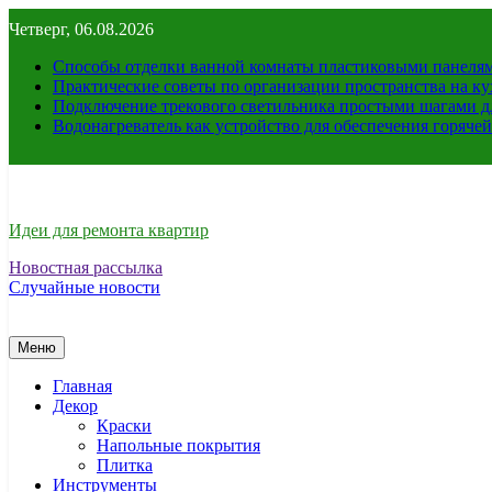
Перейти
Четверг, 06.08.2026
к
содержимому
Способы отделки ванной комнаты пластиковыми панелями
Практические советы по организации пространства на ку
Подключение трекового светильника простыми шагами д
Водонагреватель как устройство для обеспечения горяче
Идеи для ремонта квартир
Новостная рассылка
Случайные новости
Меню
Главная
Декор
Краски
Напольные покрытия
Плитка
Инструменты