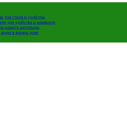
 для стиля и удобства
хне для удобства и комфорта
ля вашего интерьера
й воды в вашем доме