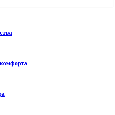
ства
 комфорта
ра