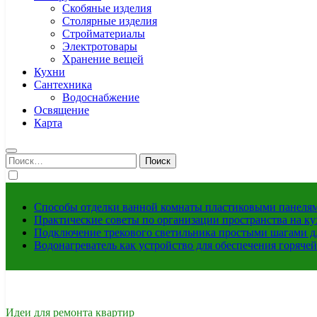
Скобяные изделия
Столярные изделия
Стройматериалы
Электротовары
Хранение вещей
Кухни
Сантехника
Водоснабжение
Освящение
Карта
Найти:
Способы отделки ванной комнаты пластиковыми панелями
Практические советы по организации пространства на ку
Подключение трекового светильника простыми шагами д
Водонагреватель как устройство для обеспечения горяче
Идеи для ремонта квартир