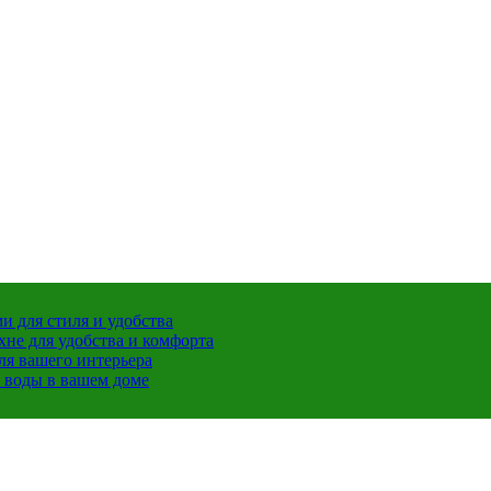
 для стиля и удобства
хне для удобства и комфорта
ля вашего интерьера
й воды в вашем доме