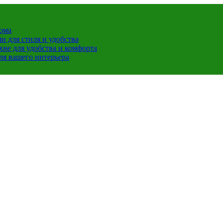
дома
 для стиля и удобства
хне для удобства и комфорта
ля вашего интерьера