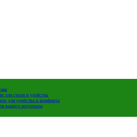
дома
 для стиля и удобства
хне для удобства и комфорта
ля вашего интерьера