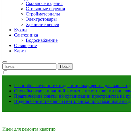
Скобяные изделия
Столярные изделия
Стройматериалы
Электротовары
Хранение вещей
Кухни
Сантехника
Водоснабжение
Освящение
Карта
Найти:
Разнообразие ванн их виды и преимущества для вашего 
Способы отделки ванной комнаты пластиковыми панелями
Практические советы по организации пространства на ку
Подключение трекового светильника простыми шагами д
Идеи для ремонта квартир