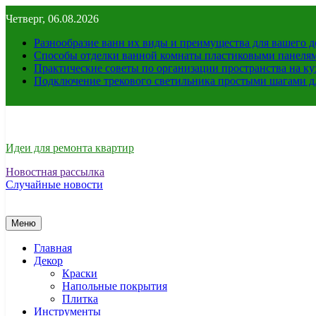
Перейти
Четверг, 06.08.2026
к
содержимому
Разнообразие ванн их виды и преимущества для вашего 
Способы отделки ванной комнаты пластиковыми панелями
Практические советы по организации пространства на ку
Подключение трекового светильника простыми шагами д
Идеи для ремонта квартир
Новостная рассылка
Случайные новости
Меню
Главная
Декор
Краски
Напольные покрытия
Плитка
Инструменты